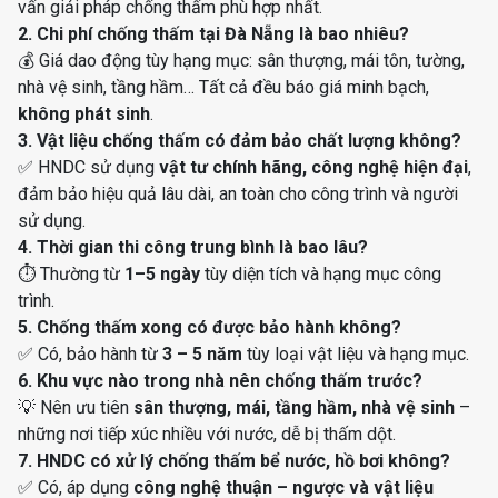
vấn giải pháp chống thấm phù hợp nhất.
2. Chi phí chống thấm tại Đà Nẵng là bao nhiêu?
💰 Giá dao động tùy hạng mục: sân thượng, mái tôn, tường,
nhà vệ sinh, tầng hầm… Tất cả đều báo giá minh bạch,
không phát sinh
.
3. Vật liệu chống thấm có đảm bảo chất lượng không?
✅ HNDC sử dụng
vật tư chính hãng, công nghệ hiện đại
,
đảm bảo hiệu quả lâu dài, an toàn cho công trình và người
sử dụng.
4. Thời gian thi công trung bình là bao lâu?
⏱ Thường từ
1–5 ngày
tùy diện tích và hạng mục công
trình.
5. Chống thấm xong có được bảo hành không?
✅ Có, bảo hành từ
3 – 5 năm
tùy loại vật liệu và hạng mục.
6. Khu vực nào trong nhà nên chống thấm trước?
💡 Nên ưu tiên
sân thượng, mái, tầng hầm, nhà vệ sinh
–
những nơi tiếp xúc nhiều với nước, dễ bị thấm dột.
7. HNDC có xử lý chống thấm bể nước, hồ bơi không?
✅ Có, áp dụng
công nghệ thuận – ngược và vật liệu